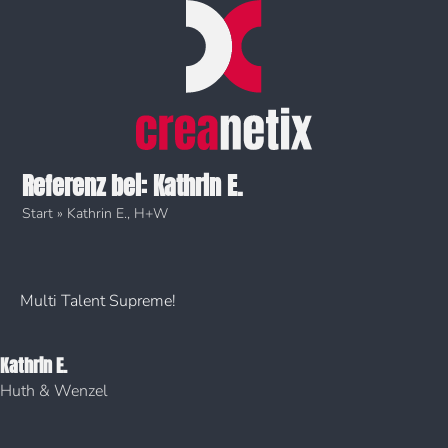
Skip
to
content
Referenz bei: Kathrin E.
Start
»
Kathrin E., H+W
Multi Talent Supreme!
Kathrin E.
Huth & Wenzel