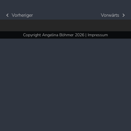
Vorheriger
Vorwärts
vorheriger
Nächster
Beitrag:
Beitrag:
Copyright Angelina Böhmer 2026 |
Impressum