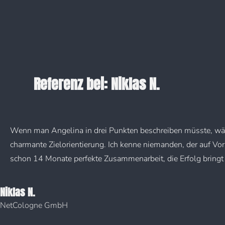
Skip
to
content
Referenz bei: Niklas N.
Wenn man Angelina in drei Punkten beschreiben müsste, wäre
charmante Zielorientierung. Ich kenne niemanden, der auf Vor
schon 14 Monate perfekte Zusammenarbeit, die Erfolg bringt
Niklas N.
NetCologne GmbH